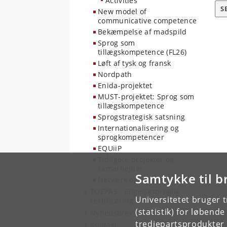
Activities
S
New model of
communicative competence
Bekæmpelse af madspild
Sprog som
tillægskompetence (FL26)
Løft af tysk og fransk
Nordpath
Enida-projektet
MUST-projektet: Sprog som
tillægskompetence
Sprogstrategisk satsning
Internationalisering og
sprogkompetencer
EQUiiP
Tidligere projekter og
samarbejder
Samtykke til b
Netværk og konferencer
TOEPAS - Engelsksproglig
Universitetet bruger 
certificering
(statistik) for løbend
Nyhedsbrev
tredjepartsprodukter t
Kontakt