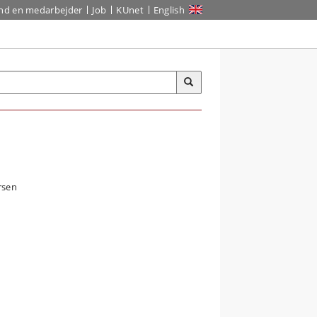
ind en medarbejder
Job
KUnet
English