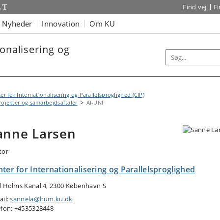
Find vej
F
Nyheder
Innovation
Om KU
ionalisering og
er for Internationalisering og Parallelsproglighed (CIP)
rojekter og samarbejdsaftaler
AI-UNI
anne Larsen
tor
ter for Internationalisering og Parallelsproglighed
l Holms Kanal 4, 2300 København S
ail:
sannela@hum.ku.dk
efon: +4535328448