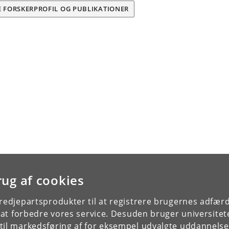
E FORSKERPROFIL OG PUBLIKATIONER
rug af cookies
tredjepartsprodukter til at registrere brugernes adfæ
e at forbedre vores service. Desuden bruger universitet
il markedsføring af for eksempel udvalgte uddannelser e