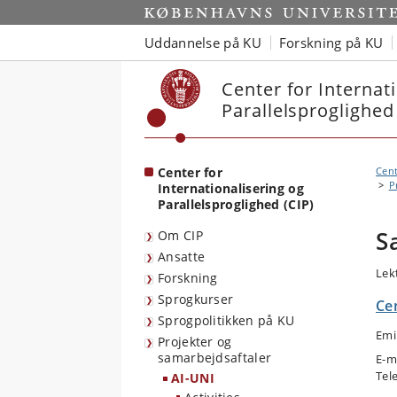
Start
Uddannelse på KU
Forskning på KU
Center for Internat
Parallelsproglighed
Center for
Cent
P
Internationalisering og
Parallelsproglighed (CIP)
S
Om CIP
Ansatte
Lek
Forskning
Sprogkurser
Cen
Sprogpolitikken på KU
Emi
Projekter og
samarbejdsaftaler
E-m
Tel
AI-UNI