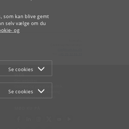
es, som kan blive gemt
an selv vælge om du
okie- og
Kontakt:
Centeradministrator
cip
@
hum
.
ku
.
dk
Tlf:
+45 35 32 86 39
Se cookies
WEB
Om websitet
Cookies og privatlivspolitik
Se cookies
Tilgængelighedserklæring
Informationssikkerhed
MØD KU PÅ