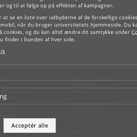
r og til at følge op på effekten af kampagner.
or at se en liste over udbyderne af de forskellige cooki
 mobil, når du bruger universitetets hjemmeside. Du k
slå cookies, og du kan altid ændre dit samtykke under
Co
 finder i bunden af hver side.
d (CIP)
tik
NTAKT
FOR STUDERENDE OG
ANSATTE
d vej
KUnet
d en medarbejder
ing
takt KU
JOB OG KARRIERE
RVICES
Ledige stillinger
Jobbank for studerende
sseservice
Alumne
ignguide
Acceptér alle
chandise
NØDSITUATIONER
support