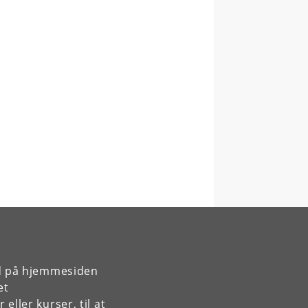
rd på hjemmesiden
et
ller kurser, til at