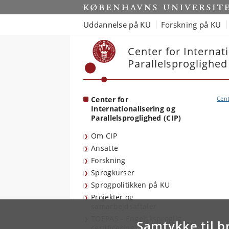
Start
Uddannelse på KU
Forskning på KU
Center for Internat
Parallelsproglighed
Center for
Cent
Internationalisering og
Parallelsproglighed (CIP)
Om CIP
Ansatte
Forskning
Sprogkurser
Sprogpolitikken på KU
Projekter og
samarbejdsaftaler
TOEPAS - Engelsksproglig
Samtykke til b
certificering