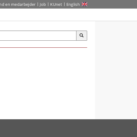
ind en medarbejder
Job
KUnet
English