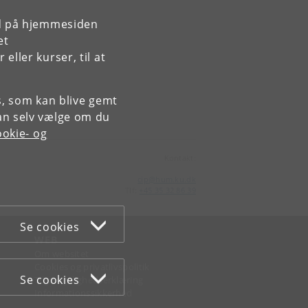
rd på hjemmesiden
et
ller kurser, til at
es, som kan blive gemt
an selv vælge om du
okie- og
Kontakt:
cip
@
hum
.
ku
.
dk
Tlf:
+45 35 32 86 39
Se cookies
WEB
Om websitet
Cookies og privatlivspolitik
Se cookies
Tilgængelighedserklæring
Informationssikkerhed