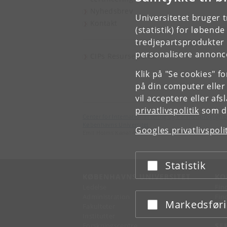
Nyhedsbrev
Universitetet bruger 
Kontakt
(statistik) for løbend
tredjepartsprodukter t
personalisere annonce
CIPs Resurseportal
Klik på "Se cookies" f
på din computer eller
vil acceptere eller af
privatlivspolitik
som du
Center for Internationalisering og Parallelsproglighe
Københavns Universitet
Googles privatlivspoli
Emil Holms Kanal 4, DK-2300 København S
Statistik
Acceptér eller afslå
KØBENHAVNS UNIVERSITET
KO
Ledelse
Fin
Administration
Fin
Markedsfør
Acceptér eller afslå
Fakulteter
Kon
Institutter
Forskningscentre
SE