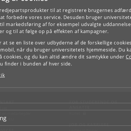
tredjepartsprodukter til at registrere brugernes adfæ
e at forbedre vores service. Desuden bruger universitet
il markedsføring af for eksempel udvalgte uddannelser e
r og til at følge op på effekten af kampagner.
or at se en liste over udbyderne af de forskellige cooki
 mobil, når du bruger universitetets hjemmeside. Du k
slå cookies, og du kan altid ændre dit samtykke under
Co
 finder i bunden af hver side.
d (CIP)
tik
NTAKT
FOR STUDERENDE OG
ANSATTE
d vej
KUnet
d en medarbejder
ing
takt KU
JOB OG KARRIERE
RVICES
Ledige stillinger