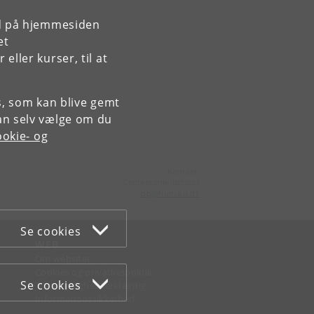
rd på hjemmesiden
et
ller kurser, til at
es, som kan blive gemt
an selv vælge om du
okie- og
Kontakt:
Centeradministrator
cip
@
hum
.
ku
.
dk
Se cookies
WEB
Om websitet
Cookies og privatlivspolitik
Se cookies
Tilgængelighedserklæring
Informationssikkerhed