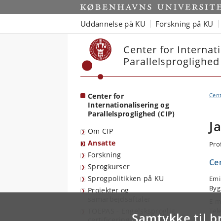
Start
Uddannelse på KU
Forskning på KU
Center for Internat
Parallelsproglighed
Center for
Cent
Internationalisering og
Parallelsproglighed (CIP)
J
Om CIP
Ansatte
Pro
Forskning
Cen
Sprogkurser
Sprogpolitikken på KU
Emi
Byg
Projekter og
samarbejdsaftaler
E-m
TOEPAS - Engelsksproglig
Tel
Samtykke til b
certificering