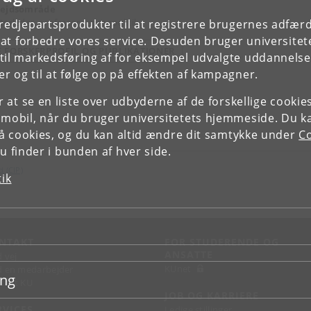
ejdsområde
terleder, professor i sprogpolitik
tredjepartsprodukter til at registrere brugernes adfæ
e at forbedre vores service. Desuden bruger universitet
E FORSKERPROFIL OG PUBLIKATIONER
il markedsføring af for eksempel udvalgte uddannelser e
r og til at følge op på effekten af kampagner.
or at se en liste over udbyderne af de forskellige cooki
 mobil, når du bruger universitetets hjemmeside. Du k
slå cookies, og du kan altid ændre dit samtykke under
Co
 finder i bunden af hver side.
d (CIP)
tik
NTAKT
FOR STUDERENDE OG
ANSATTE
d vej
KUnet
d en medarbejder
ing
takt KU
JOB OG KARRIERE
RVICES
Ledige stillinger