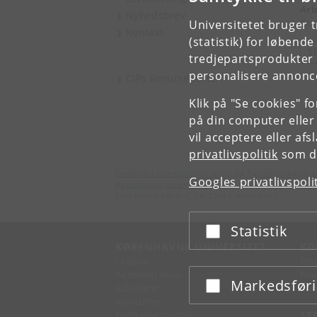
Arb
Nyhedsbrev
Cen
Universitetet bruger 
Kontakt
(statistik) for løbend
S
tredjepartsprodukter t
personalisere annonce
CIPs Resurseportal
Klik på "Se cookies" f
på din computer eller
vil acceptere eller af
privatlivspolitik
som du
Center for Internationalisering og Parallelsproglighe
Googles privatlivspoli
Københavns Universitet
Emil Holms Kanal 4, DK-2300 København S
Statistik
Acceptér eller afslå
KØBENHAVNS UNIVERSITET
KO
Ledelse
Fin
Administration
Fin
Markedsfør
Acceptér eller afslå
Fakulteter
Kon
Institutter
Forskningscentre
SE