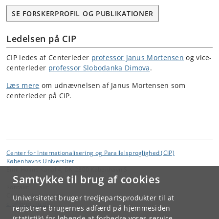
SE FORSKERPROFIL OG PUBLIKATIONER
Ledelsen på CIP
CIP ledes af Centerleder
professor Janus Mortensen
og vice-
centerleder
professor Slobodanka Dimova
.
Læs mere
om udnævnelsen af Janus Mortensen som
centerleder på CIP.
Center for Internationalisering og Parallelsproglighed (CIP)
Københavns Universitet
Emil Holms Kanal 4, DK-2300 København S
Samtykke til brug af cookies
Kontakt:
Centeradministrator
Universitetet bruger tredjepartsprodukter til at
cip
@
hum
.
ku
.
dk
registrere brugernes adfærd på hjemmesiden
(statistik) for løbende at forbedre vores service.