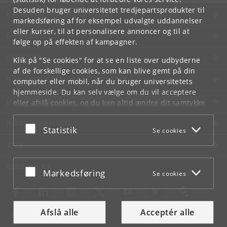
Desuden bruger universitetet tredjepartsprodukter til
KØBENHAVNS UNIVERSITET
markedsføring af for eksempel udvalgte uddannelser
eller kurser, til at personalisere annoncer og til at
KONTAKT
følge op på effekten af kampagner.
SERVICES
Klik på "Se cookies" for at se en liste over udbyderne
af de forskellige cookies, som kan blive gemt på din
FOR STUDERENDE OG ANSATTE
computer eller mobil, når du bruger universitetets
hjemmeside. Du kan selv vælge om du vil acceptere
JOB OG KARRIERE
eller afslå cookies, og du kan altid ændre dit samtykke
under
Cookie- og privatlivspolitik
som du finder i
NØDSITUATIONER
bunden af hver side.
Acceptér eller afslå
Statistik
Se cookies
Googles privatlivspolitik
WEB
MØD KU PÅ
Acceptér eller afslå
Markedsføring
Se cookies
Afslå alle
Acceptér alle