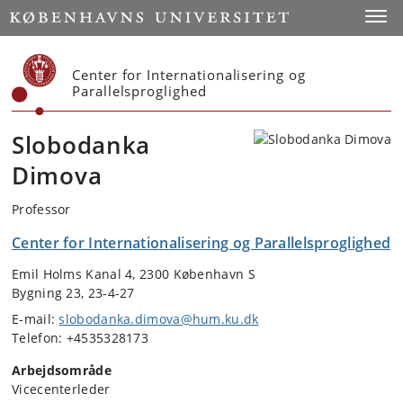
Start
Toggl
Center for Internationalisering og
Parallelsproglighed
Slobodanka
Dimova
Professor
Center for Internationalisering og Parallelsproglighed
Emil Holms Kanal 4, 2300 København S
Bygning 23, 23-4-27
E-mail:
slobodanka.dimova@hum.ku.dk
Telefon: +4535328173
Arbejdsområde
Vicecenterleder