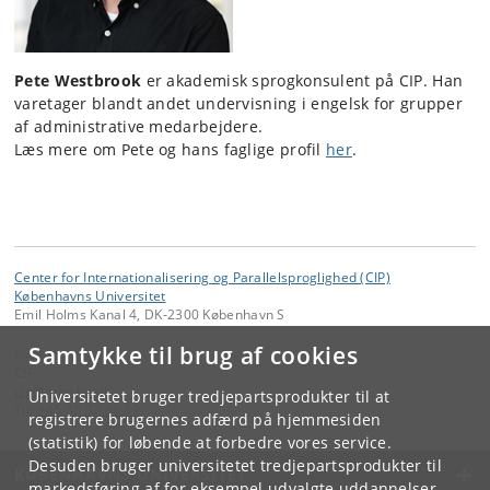
Pete Westbrook
er akademisk sprogkonsulent på CIP. Han
varetager blandt andet undervisning i engelsk for grupper
af administrative medarbejdere.
Læs mere om Pete og hans faglige profil
her
.
Center for Internationalisering og Parallelsproglighed (CIP)
Københavns Universitet
Emil Holms Kanal 4, DK-2300 København S
Samtykke til brug af cookies
Kontakt:
CIP
cip
@
hum
.
ku
.
dk
Universitetet bruger tredjepartsprodukter til at
Tlf:
+45 35 32 86 39
registrere brugernes adfærd på hjemmesiden
(statistik) for løbende at forbedre vores service.
Desuden bruger universitetet tredjepartsprodukter til
KØBENHAVNS UNIVERSITET
markedsføring af for eksempel udvalgte uddannelser