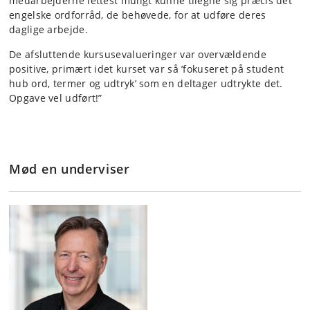
medarbejderne lettest muligt kunne tilegne sig præcis det
engelske ordforråd, de behøvede, for at udføre deres
daglige arbejde.
De afsluttende kursusevalueringer var overvældende
positive, primært idet kurset var så ’fokuseret på student
hub ord, termer og udtryk’ som en deltager udtrykte det.
Opgave vel udført!”
Mød en underviser