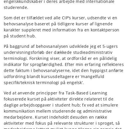
engelskkundskaber i deres arbejde med internationale
studerende.
Som det er tilfældet ved alle CIP’s kurser, udsendte vi en
behovsanalyse baseret på tidligere kurser af lignende
karakter suppleret med information fra en kontaktperson
på student hub.
På baggrund af behovsanalysen udviklede jeg et 5-ugers
undervisningsforløb der dækkede studieadministrativ
terminologi. Forskning viser, at ordforråd er en pålidelig
indikator for sprogfærdighed. Efter min erfaring reflekteres
dette faktum i behovsanalyserne, idet den hyppigst anførte
udfordring blandt kursusdeltagere er ’mangelfuld
specifik/teknisk terminologi på engelsk’.
Ved at anvende principper fra Task-Based Learning
fokuserede kurset på aktiviteter direkte relateret til de
daglige arbejdsopgaver i student hub; fx ved at simulere
kommunikation mellem studerende og administrative
medarbejdere. Kurset indeholdt desuden en række
aktiviteter med fokus på relevante strukturer i sproget, så