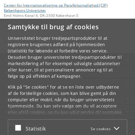
Center for Internationalisering og Parallelsproglighed (CIP)
Københavns Universitet
Emil Holms Kanal 4, DK-2300 København S
Samtykke til brug af cookies
Kontakt:
CIP
cip
@
hum
.
ku
.
dk
Universitetet bruger tredjepartsprodukter til at
Tlf:
+45 35 32 86 39
registrere brugernes adfærd på hjemmesiden
(statistik) for løbende at forbedre vores service.
Desuden bruger universitetet tredjepartsprodukter til
KØBENHAVNS UNIVERSITET
markedsføring af for eksempel udvalgte uddannelser
eller kurser, til at personalisere annoncer og til at
KONTAKT
følge op på effekten af kampagner.
SERVICES
Klik på "Se cookies" for at se en liste over udbyderne
af de forskellige cookies, som kan blive gemt på din
FOR STUDERENDE OG ANSATTE
computer eller mobil, når du bruger universitetets
hjemmeside. Du kan selv vælge om du vil acceptere
JOB OG KARRIERE
eller afslå cookies, og du kan altid ændre dit samtykke
under
Cookie- og privatlivspolitik
som du finder i
NØDSITUATIONER
bunden af hver side.
Acceptér eller afslå
Statistik
Se cookies