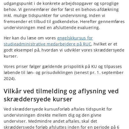
udgangspunkt i de konkrete arbejdsopgaver og sproglige
behov. Vi gennemfører derfor først en behovs-afdækning
inkl. mulige tidspunkter for undervisning, inden vi
fremsender et tilbud til godkendelse. Herefter gennemføres
undervisningen med en afsluttende evaluering.
Her kan du læse om vores
engelskkursus for
studieadministrative medarbejdere på RUC
, hvilket er et
godt eksempel på, hvordan vi udvikler vores skræddersyede
kurser.
Vores priser følger gældende prispolitik på KU og tilpasses
løbende til løn- og prisudviklingen (senest pr. 1. september
2024).
Vilkår ved tilmelding og aflysning ved
skræddersyede kurser
Ved skræddersyede kursusforløb aftales tidspunkt for
undervisningen direkte mellem dig og den givne
underviser. Medmindre andet aftales, skal det
skræddersyede forløb afsluttes inden for en periode på 6