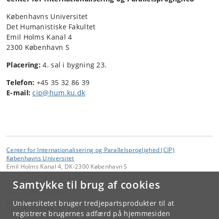
Københavns Universitet
Det Humanistiske Fakultet
Emil Holms Kanal 4
2300 København S
Placering:
4. sal i bygning 23.
Telefon:
+45 35 32 86 39
E-mail:
cip@hum.ku.dk
Center for Internationalisering og Parallelsproglighed (CIP)
Københavns Universitet
Emil Holms Kanal 4, DK-2300 København S
Samtykke til brug af cookies
Kontakt:
Centeradministrator
cip
@
hum
.
ku
.
dk
Universitetet bruger tredjepartsprodukter til at
Tlf:
+45 35 32 86 39
registrere brugernes adfærd på hjemmesiden