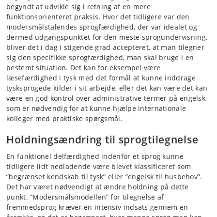
begyndt at udvikle sig i retning af en mere
funktionsorienteret praksis. Hvor det tidligere var den
modersmålstalendes sprogfærdighed, der var idealet og
dermed udgangspunktet for den meste sprogundervisning,
bliver det i dag i stigende grad accepteret, at man tilegner
sig den specifikke sprogfærdighed, man skal bruge i en
bestemt situation. Det kan for eksempel være
læsefærdighed i tysk med det formål at kunne inddrage
tysksprogede kilder i sit arbejde, eller det kan være det kan
være en god kontrol over administrative termer på engelsk,
som er nødvendig for at kunne hjælpe internationale
kolleger med praktiske spørgsmål.
Holdningsændring til sprogtilegnelse
En funktionel delfærdighed indenfor et sprog kunne
tidligere lidt nedladende være blevet klassificeret som
”begrænset kendskab til tysk” eller ”engelsk til husbehov”.
Det har været nødvendigt at ændre holdning på dette
punkt. ”Modersmålsmodellen” for tilegnelse af
fremmedsprog kræver en intensiv indsats gennem en