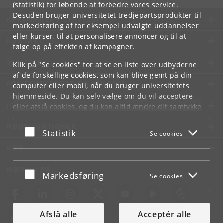
(statistik) for løbende at forbedre vores service.
Desuden bruger universitetet tredjepartsprodukter til
KØBENHAVNS UNIVERSITET
markedsføring af for eksempel udvalgte uddannelser
eller kurser, til at personalisere annoncer og til at
KONTAKT
følge op på effekten af kampagner.
SERVICES
Klik på "Se cookies" for at se en liste over udbyderne
af de forskellige cookies, som kan blive gemt på din
FOR STUDERENDE OG ANSATTE
computer eller mobil, når du bruger universitetets
hjemmeside. Du kan selv vælge om du vil acceptere
JOB OG KARRIERE
eller afslå cookies, og du kan altid ændre dit samtykke
under
Cookie- og privatlivspolitik
som du finder i
NØDSITUATIONER
bunden af hver side.
Acceptér eller afslå
Statistik
Se cookies
Googles privatlivspolitik
WEB
MØD KU PÅ
Acceptér eller afslå
Markedsføring
Se cookies
Afslå alle
Acceptér alle