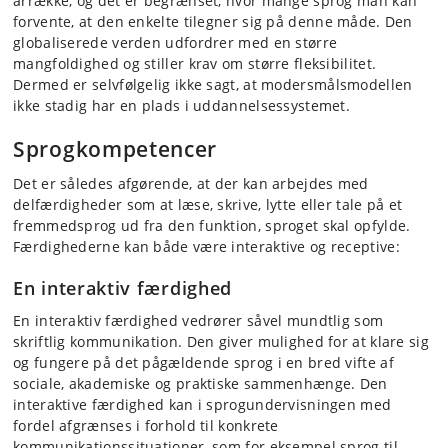
årrække, og det er begrænset, hvor mange sprog man kan
forvente, at den enkelte tilegner sig på denne måde. Den
globaliserede verden udfordrer med en større
mangfoldighed og stiller krav om større fleksibilitet.
Dermed er selvfølgelig ikke sagt, at modersmålsmodellen
ikke stadig har en plads i uddannelsessystemet.
Sprogkompetencer
Det er således afgørende, at der kan arbejdes med
delfærdigheder som at læse, skrive, lytte eller tale på et
fremmedsprog ud fra den funktion, sproget skal opfylde.
Færdighederne kan både være interaktive og receptive:
En interaktiv færdighed
En interaktiv færdighed vedrører såvel mundtlig som
skriftlig kommunikation. Den giver mulighed for at klare sig
og fungere på det pågældende sprog i en bred vifte af
sociale, akademiske og praktiske sammenhænge. Den
interaktive færdighed kan i sprogundervisningen med
fordel afgrænses i forhold til konkrete
kommunikationssituationer, som for eksempel sprog til