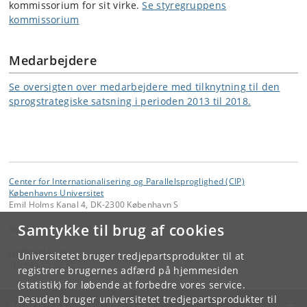
kommissorium for sit virke.
Se styregruppens
kommissorium
Medarbejdere
Se oversigten over medarbejdere med tilknytning til den
sprogstrategiske satsning i perioden 2013 til 2018.
Center for Internationalisering og Parallelsproglighed (CIP)
Københavns Universitet
Emil Holms Kanal 4, DK-2300 København S
Samtykke til brug af cookies
Kontakt:
cip
@
hum
.
ku
.
dk
Universitetet bruger tredjepartsprodukter til at
Tlf:
+45 35 32 86 39
registrere brugernes adfærd på hjemmesiden
(statistik) for løbende at forbedre vores service.
Desuden bruger universitetet tredjepartsprodukter til
KØBENHAVNS UNIVERSITET