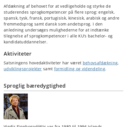
Afdækning af behovet for at vedligeholde og styrke de
studerendes sprogkompetencer på flere sprog: engelsk,
spansk, tysk, fransk, portugisisk, kinesisk, arabisk og andre
fremmedsprog samt dansk som andetsprog. I den
anledning undersøges mulighederne for at indtænke
tilegnelse af sprogkompetencer i alle KU’s bachelor- og
kandidatuddannelser.
Aktiviteter
Satsningens hovedaktiviteter har været
behovsafdækning
,
udviklingsprojekter
samt
formidling og videndeling
.
Sproglig bæredygtighed
Vigdís Finnbogadóttir var fra 1980 til 1996 Islands