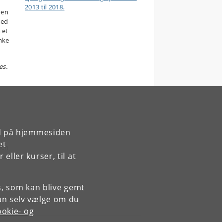
2013 til 2018.
nen
ed
 et
nke
es.
rd på hjemmesiden
et
den
ller kurser, til at
 som
es, som kan blive gemt
an selv vælge om du
okie- og