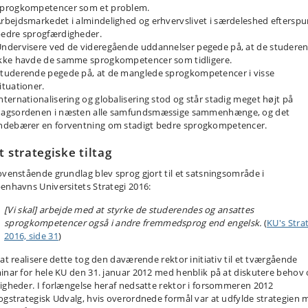
sprogkompetencer som et problem.
rbejdsmarkedet i almindelighed og erhvervslivet i særdeleshed efterspu
edre sprogfærdigheder.
ndervisere ved de videregående uddannelser pegede på, at de studere
kke havde de samme sprogkompetencer som tidligere.
tuderende pegede på, at de manglede sprogkompetencer i visse
ituationer.
nternationalisering og globalisering stod og står stadig meget højt på
dagsordenen i næsten alle samfundsmæssige sammenhænge, og det
ndebærer en forventning om stadigt bedre sprogkompetencer.
t strategiske tiltag
ovenstående grundlag blev sprog gjort til et satsningsområde i
enhavns Universitets Strategi 2016:
[Vi skal] arbejde med at styrke de studerendes og ansattes
sprogkompetencer også i andre fremmedsprog end engelsk.
(
KU's Stra
2016, side 31
)
 at realisere dette tog den daværende rektor initiativ til et tværgående
inar for hele KU den 31. januar 2012 med henblik på at diskutere behov
igheder. I forlængelse heraf nedsatte rektor i forsommeren 2012
ogstrategisk Udvalg, hvis overordnede formål var at udfylde strategien 