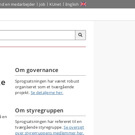
ind en medarbejder
Job
KUnet
English
Om governance
ke
Sprogsatsningen har været robust
organiseret som et tværgående
projekt.
Se detaljerne her.
Om styregruppen
å en
Sprogsatsningen har refereret til en
tværgående styregruppe.
Se oversigt
over styregruppens medlemmer her.