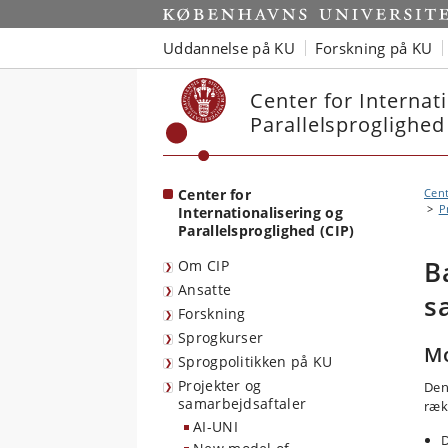
Start
Uddannelse på KU
Forskning på KU
Center for Internat
Parallelsproglighed
Center for
Cent
P
Internationalisering og
Parallelsproglighed (CIP)
B
Om CIP
Ansatte
s
Forskning
Sprogkurser
Mo
Sprogpolitikken på KU
Projekter og
Den
samarbejdsaftaler
ræk
AI-UNI
D