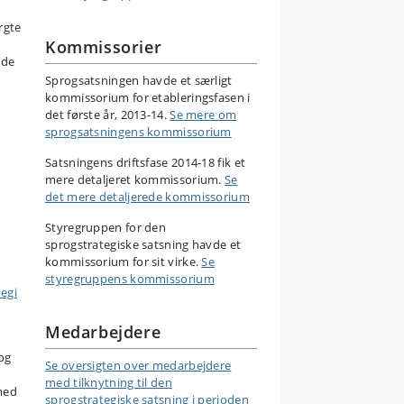
rgte
Kommissorier
nde
Sprogsatsningen havde et særligt
kommissorium for etableringsfasen i
det første år, 2013-14.
Se mere om
sprogsatsningens kommissorium
Satsningens driftsfase 2014-18 fik et
mere detaljeret kommissorium.
Se
det mere detaljerede kommissorium
Styregruppen for den
sprogstrategiske satsning havde et
kommissorium for sit virke.
Se
styregruppens kommissorium
tegi
Medarbejdere
 og
Se oversigten over medarbejdere
med tilknytning til den
med
sprogstrategiske satsning i perioden