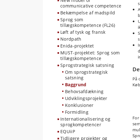
New model of
communicative competence
A
Bekæmpelse af madspild
b
Sprog som
U
tillægskompetence (FL26)
i
Løft af tysk og fransk
S
Nordpath
s
I
Enida-projektet
MUST-projektet: Sprog som
i
tillægskompetence
Sprogstrategisk satsning
De
Om sprogstrategisk
satsning
På 
Baggrund
Køb
Behovsafdækning
Udviklingsprojekter
Konklusioner
Formidling
For
Internationalisering og
sem
sprogkompetencer
mul
EQUiiP
Spr
Tidligere projekter og