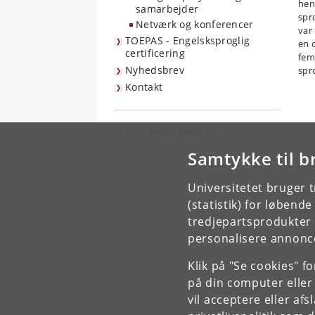
hen
samarbejder
spr
Netværk og konferencer
var
TOEPAS - Engelsksproglig
en 
certificering
fem
Nyhedsbrev
spr
Kontakt
CIPs Resurseportal
Samtykke til b
Universitetet bruger 
(statistik) for løbend
Spr
tredjepartsprodukter t
29.
et 
personalisere annonce
Læs
Klik på "Se cookies" f
på din computer eller
vil acceptere eller af