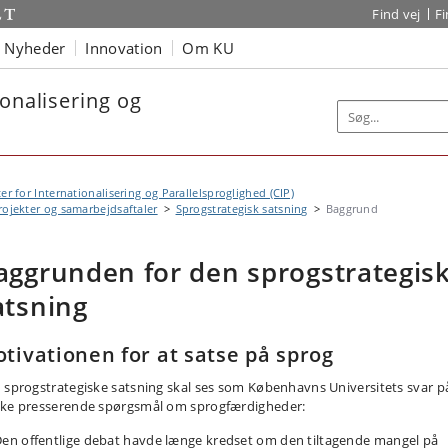
Find vej
F
Nyheder
Innovation
Om KU
ionalisering og
er for Internationalisering og Parallelsproglighed (CIP)
rojekter og samarbejdsaftaler
Sprogstrategisk satsning
Baggrund
aggrunden for den sprogstrategis
atsning
tivationen for at satse på sprog
 sprogstrategiske satsning skal ses som Københavns Universitets svar p
ke presserende spørgsmål om sprogfærdigheder:
en offentlige debat havde længe kredset om den tiltagende mangel på