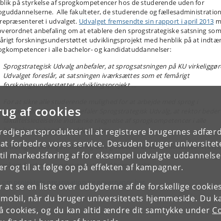
blik på styrkelse af sprogkompetencer hos de studerende uden for
oguddannelserne. Alle fakulteter, de studerende og fællesadministratio
 repræsenteret i udvalget.
Udvalget fremsendte sin rapport i april 2013
m
overordnet anbefaling om at etablere den sprogstrategiske satsning som
årigt forskningsunderstøttet udviklingsprojekt med henblik på at indtæ
ogkompetencer i alle bachelor- og kandidatuddannelser:
Sprogstrategisk Udvalg anbefaler, at sprogsatsningen på KU virkeliggør
Udvalget foreslår, at satsningen iværksættes som et femårigt
forskningsunderstøttet udviklingsprojekt ...
For at sikre alle studerende mulighed for at arbejde med sprog i
rug af cookies
uddannelsesforløbet anbefaler Sprogstrategisk Udvalg, at rektor beder
fakultetsledelserne indtænke tilegnelse af sprogkompetencer i alle
bachelor- og kandidatuddannelser.
tredjepartsprodukter til at registrere brugernes adfæ
e at forbedre vores service. Desuden bruger universitet
ogstrategisk Udvalgs indstilling blev godkendt af KU’s ledelsesteam (LT) 
il markedsføring af for eksempel udvalgte uddannelser e
 maj 2013, og som følge heraf iværksattes den sprogstrategiske satsning
femårigt forskningsunderstøttet udviklingsprojekt.
r og til at følge op på effekten af kampagner.
 om projektets organisation og governance her.
or at se en liste over udbyderne af de forskellige cooki
 mobil, når du bruger universitetets hjemmeside. Du k
slå cookies, og du kan altid ændre dit samtykke under
Co