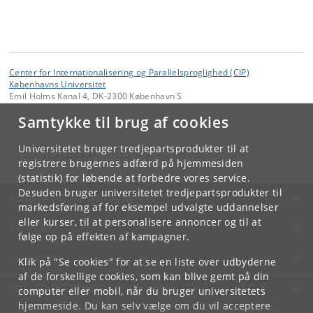
Center for Internationalisering og Parallelsproglighed (CIP)
Københavns Universitet
Emil Holms Kanal 4, DK-2300 København S
Samtykke til brug af cookies
Kontakt:
cip
@
hum
.
ku
.
dk
Universitetet bruger tredjepartsprodukter til at
Tlf:
+45 35 32 86 39
registrere brugernes adfærd på hjemmesiden
(statistik) for løbende at forbedre vores service.
Desuden bruger universitetet tredjepartsprodukter til
KØBENHAVNS UNIVERSITET
markedsføring af for eksempel udvalgte uddannelser
eller kurser, til at personalisere annoncer og til at
KONTAKT
følge op på effekten af kampagner.
SERVICES
Klik på "Se cookies" for at se en liste over udbyderne
af de forskellige cookies, som kan blive gemt på din
FOR STUDERENDE OG ANSATTE
computer eller mobil, når du bruger universitetets
hjemmeside. Du kan selv vælge om du vil acceptere