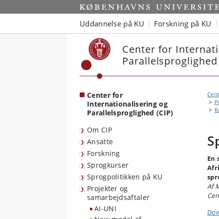
Start
Uddannelse på KU
Forskning på KU
Center for Internat
Parallelsproglighed
Center for
Cent
P
Internationalisering og
R
Parallelsproglighed (CIP)
Om CIP
S
Ansatte
Forskning
En 
Sprogkurser
Afr
Sprogpolitikken på KU
spr
Af 
Projekter og
Cen
samarbejdsaftaler
AI-UNI
Dow