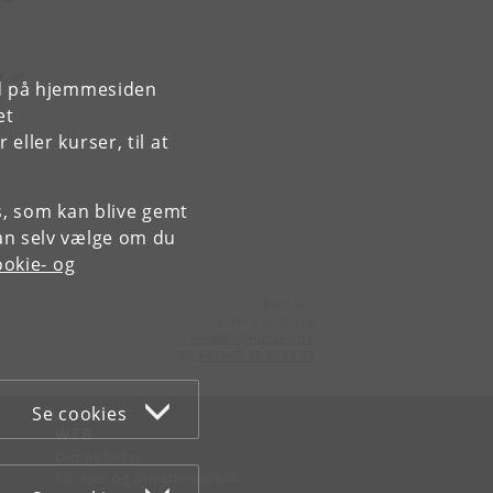
, at
rd på hjemmesiden
t
et
ller kurser, til at
es, som kan blive gemt
an selv vælge om du
okie- og
Kontakt:
Patrick Wonsyld
hwd660
@
hum
.
ku
.
dk
Tlf:
+45 +45 35 32 86 39
Se cookies
WEB
Om websitet
Cookies og privatlivspolitik