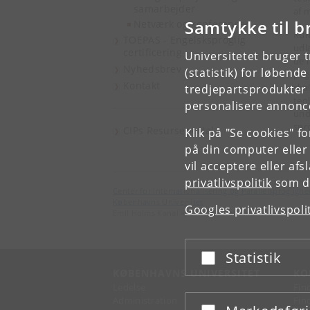
samarbejder
af 
Samtykke til b
Netværk og konferencer
Kun
TOEPAS - Engelsksproglig
udl
certificering
Universitetet bruger 
de 
Nyhedsbrev
(statistik) for løbend
peg
Kontakt
ska
tredjepartsprodukter t
teo
personalisere annonce
und
spr
CIPs Resurseportal
Klik på "Se cookies" f
på din computer eller
vil acceptere eller af
privatlivspolitik
som du
Center for Internationalisering og Parallelsproglighe
Københavns Universitet
Googles privatlivspoli
Emil Holms Kanal 4, DK-2300 København S
Statistik
Acceptér eller afslå
KØBENHAVNS UNIVERSITET
KO
Ledelse
Fin
Administration
Fin