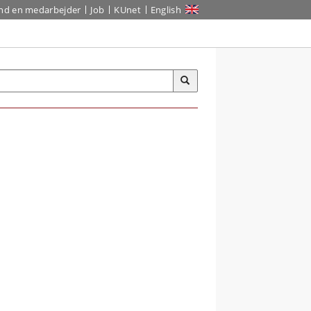
ind en medarbejder
Job
KUnet
English