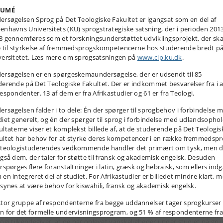
SUMÉ
ersøgelsen Sprog på Det Teologiske Fakultet er igangsat som en del af
enhavns Universitets (KU) sprogstrategiske satsning, der i perioden 201
8 gennemføres som et forskningsunderstøttet udviklingsprojekt, der ska
e til styrkelse af fremmedsprogskompetencerne hos studerende bredt p
versitetet. Læs mere om sprogsatsningen på
www.cip.ku.dk
.
ersøgelsen er en spørgeskemaundersøgelse, der er udsendt til 85
derende på Det Teologiske Fakultet. Der er indkommet besvarelser fra i a
respondenter. 13 af dem er fra Afrikastudier og 61 er fra Teologi.
ersøgelsen falder i to dele: Én der spørger til sprogbehov i forbindelse 
diet generelt, og én der spørger til sprog i forbindelse med udlandsophol
ultaterne viser et komplekst billede af, at de studerende på Det Teologis
ultet har behov for at styrke deres kompetencer i en række fremmedspr
 teologistuderendes vedkommende handler det primært om tysk, men d
også dem, der taler for støtte til fransk og akademisk engelsk. Desuden
rspørges flere foranstaltninger i latin, græsk og hebraisk, som ellers indg
 en integreret del af studiet. For Afrikastudier er billedet mindre klart, 
 synes at være behov for kiswahili, fransk og akademisk engelsk.
stor gruppe af respondenterne fra begge uddannelser tager sprogkurser
n for det formelle undervisningsprogram, og 51 % af respondenterne fra
logi tilkendegiver, at de har oplevet vanskeligheder under studiet på gr