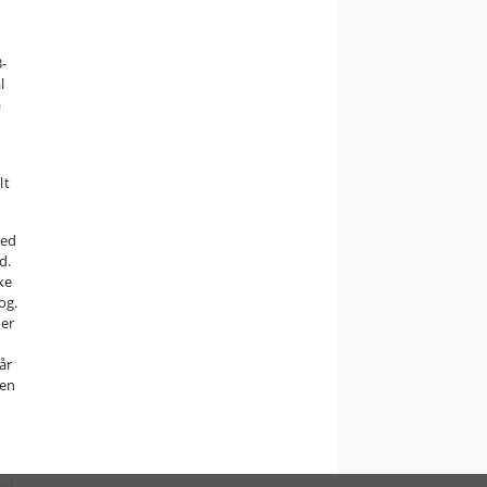
3-
l
å
lt
med
d.
ke
og.
er
år
men
und