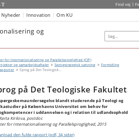
Find vej
F
Nyheder
Innovation
Om KU
ionalisering og
er for Internationalisering og Parallelsproglighed (CIP)
rojekter og samarbejdsaftaler
Sprogstrategisk satsning
Formidling
apporter
Sprog på Det Teologisk...
prog på Det Teologiske Fakultet
spørgeskemaundersøgelse blandt studerende på Teologi og
ikastudier på Københavns Universitet om behov for
ogkompetencer i uddannelsen og i relation til udlandsophold
Marta Kirilova, postdoc
ter for Internationalisering og Parallelsproglighed, 2015
nload den fulde rapport (pdf, 34 sider)