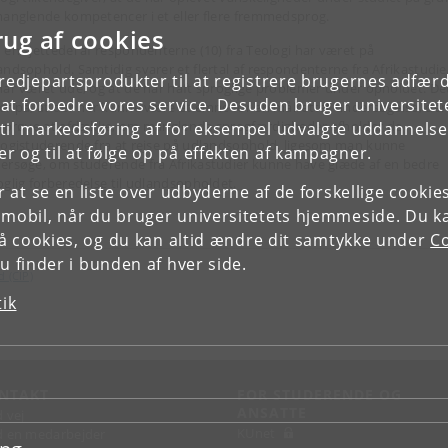
manglende kompetencer i et eller flere fremmedsprog.
rug af cookies
 en sjettedel af respondenterne (10) fra Teologi har været på
andsophold. Samtidig svarer et flertal af respondenterne fra Afrikastudier
tredjepartsprodukter til at registrere brugernes adfæ
har været ude, og at de har haft sproglige problemer under opholdet. De
e at forbedre vores service. Desuden bruger universitet
er på, at der her kunne være et emne for en målrettet undersøgelse, der
l prøve at afdække, om manglende sprogfærdigheder afholder de
il markedsføring af for eksempel udvalgte uddannelser e
logistuderende fra at rejse på udlandsophold, ligesom man kunne
r og til at følge op på effekten af kampagner.
ersøge, om studerende fra Afrikastudier kunne have glæde af en bedre
oglig forberedelse til udlandsopholdet.
or at se en liste over udbyderne af de forskellige cooki
 mobil, når du bruger universitetets hjemmeside. Du k
slå cookies, og du kan altid ændre dit samtykke under
Co
 finder i bunden af hver side.
d (CIP)
tik
NTAKT
FOR STUDERENDE OG
ANSATTE
d vej
KUnet
d en medarbejder