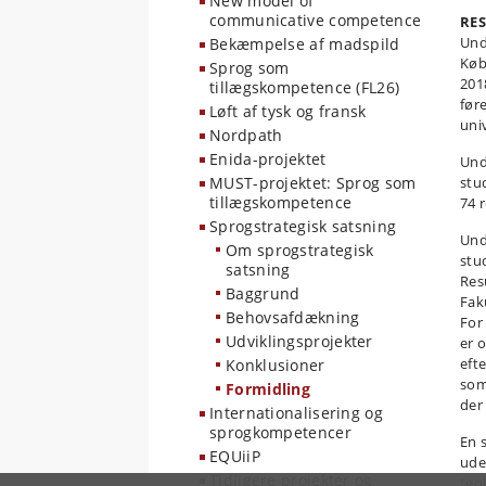
New model of
communicative competence
RE
Und
Bekæmpelse af madspild
Køb
Sprog som
201
tillægskompetence (FL26)
før
Løft af tysk og fransk
uni
Nordpath
Enida-projektet
Und
MUST-projektet: Sprog som
stu
tillægskompetence
74 
Sprogstrategisk satsning
Und
Om sprogstrategisk
stu
satsning
Res
Baggrund
Fak
Behovsafdækning
For
Udviklingsprojekter
er 
efte
Konklusioner
som
Formidling
der
Internationalisering og
sprogkompetencer
En 
EQUiiP
ude
Tidligere projekter og
teo