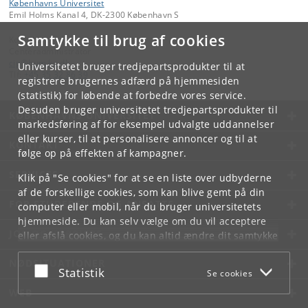
Københavns Universitet
Emil Holms Kanal 4, DK-2300 København S
Samtykke til brug af cookies
Kontakt:
Centeradministrator
cip
@
hum
.
ku
.
dk
Universitetet bruger tredjepartsprodukter til at
Tlf:
+45 35 32 86 39
registrere brugernes adfærd på hjemmesiden
(statistik) for løbende at forbedre vores service.
Desuden bruger universitetet tredjepartsprodukter til
KØBENHAVNS UNIVERSITET
markedsføring af for eksempel udvalgte uddannelser
eller kurser, til at personalisere annoncer og til at
KONTAKT
følge op på effekten af kampagner.
SERVICES
Klik på "Se cookies" for at se en liste over udbyderne
af de forskellige cookies, som kan blive gemt på din
FOR STUDERENDE OG ANSATTE
computer eller mobil, når du bruger universitetets
hjemmeside. Du kan selv vælge om du vil acceptere
JOB OG KARRIERE
eller afslå cookies, og du kan altid ændre dit samtykke
under
Cookie- og privatlivspolitik
som du finder i
NØDSITUATIONER
bunden af hver side.
Acceptér eller afslå
Statistik
Se cookies
Googles privatlivspolitik
WEB