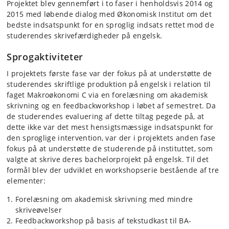
Projektet blev gennemført i to faser i henholdsvis 2014 og
2015 med løbende dialog med Økonomisk Institut om det
bedste indsatspunkt for en sproglig indsats rettet mod de
studerendes skrivefærdigheder på engelsk.
Sprogaktiviteter
I projektets første fase var der fokus på at understøtte de
studerendes skriftlige produktion på engelsk i relation til
faget Makroøkonomi C via en forelæsning om akademisk
skrivning og en feedbackworkshop i løbet af semestret. Da
de studerendes evaluering af dette tiltag pegede på, at
dette ikke var det mest hensigtsmæssige indsatspunkt for
den sproglige intervention, var der i projektets anden fase
fokus på at understøtte de studerende på instituttet, som
valgte at skrive deres bachelorprojekt på engelsk. Til det
formål blev der udviklet en workshopserie bestående af tre
elementer:
Forelæsning om akademisk skrivning med mindre
skriveøvelser
Feedbackworkshop på basis af tekstudkast til BA-