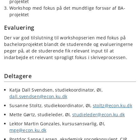
projektet
Workshop med fokus på det mundtlige forsvar af BA-
projektet
Evaluering
Der var god tilslutning til workshopserien med fokus på
bachelorprojektet blandt de studerende og evalueringerne
peger på, at de studerende fik relevant input til at
indarbejde et relevant sprogligt fokus i skriveprocessen.
Deltagere
Katja Dall Svendsen, studiekoordinator, ØI,
dall.svendsen@econ.ku.dk
Susanne Stoltz, studiekoordinator, ØI,
stoltz@econ.ku.dk
Mette Gørtz, studieleder, ØI,
studieleder@econ.ku.dk
Lektor Martin Gonzales, kursusansvarlig, ØI,
mge@econ.ku.dk
Postdoc Sanne Larsen, akademisk sprogkonsulent, CIP,