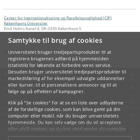
Center for Internationalisering og Parallelsproglighed (CIP)
Københavns Universitet
Emil Holms Kanal 4, DK-2300 København S
Samtykke til brug af cookies
Kontakt:
cip
@
hum
.
ku
.
dk
Universitetet bruger tredjepartsprodukter til at
Tlf:
+45 35 32 86 39
registrere brugernes adfærd på hjemmesiden
(statistik) for løbende at forbedre vores service.
Desuden bruger universitetet tredjepartsprodukter til
KØBENHAVNS UNIVERSITET
markedsføring af for eksempel udvalgte uddannelser
eller kurser, til at personalisere annoncer og til at
KONTAKT
følge op på effekten af kampagner.
SERVICES
Klik på "Se cookies" for at se en liste over udbyderne
af de forskellige cookies, som kan blive gemt på din
FOR STUDERENDE OG ANSATTE
computer eller mobil, når du bruger universitetets
hjemmeside. Du kan selv vælge om du vil acceptere
JOB OG KARRIERE
eller afslå cookies, og du kan altid ændre dit samtykke
under
Cookie- og privatlivspolitik
som du finder i