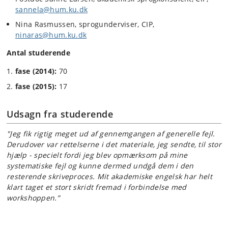
sannela@hum.ku.dk
Nina Rasmussen, sprogunderviser, CIP,
ninaras@hum.ku.dk
Antal studerende
fase (2014):
70
fase (2015):
17
Udsagn fra studerende
"Jeg fik rigtig meget ud af gennemgangen af generelle fejl.
Derudover var rettelserne i det materiale, jeg sendte, til stor
hjælp - specielt fordi jeg blev opmærksom på mine
systematiske fejl og kunne dermed undgå dem i den
resterende skriveproces.
Mit akademiske engelsk har helt
klart taget et stort skridt fremad i forbindelse med
workshoppen.”