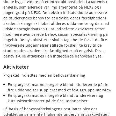
skulle bygge videre på et introduktionsforløb i akademisk
engelsk, som allerede var implementeret på NEXS og i
nogen grad på NEXS. Den ekstra indsats skulle adressere
de studerendes behov for at udvikle deres færdigheder i
akademisk engelsk i løbet af deres uddannelse og dermed
udvide sprogindsatsen til at indbefatte aktiviteter rettet
mod mere avancerede behov, såsom specialeskrivning på
engelsk. De nye aktiviteter skulle tage højde for at de fire
involverede uddannelser stillede forskellige krav til de
studerendes akademiske færdigheder på engelsk. Disse
behov skulle afdækkes i en indledende behovsanalyse.
Aktiviteter
Projektet indledtes med en behovsafdækning:
En spørgeskemaundersøgelse blandt studerende på de
fire uddannelser suppleret med et fokusgruppeinterview
En spørgeskemaundersøgelse blandt undervisere og
kursuskoordinatorer på de fire uddannelser
På basis af behovsafdækningens resultater blev der
udviklet og gennemført følgende undervisningsaktiviteter: