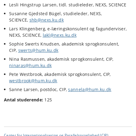
Lesli Hingstrup Larsen, tidl. studieleder, NEXS, SCIENCE
Susanne Gjedsted Bügel, studieleder, NEXS,
SCIENCE,
shb@nexs.ku.dk
Lars Klingenberg, e-læringskonsulent og fagunderviser,
NEXS, SCIENCE,
lakl@nexs.ku.dk
Sophie Swerts Knudsen, akademisk sprogkonsulent,
CIP,
swerts@hum.ku.dk
Nina Rasmussen, akademisk sprogkonsulent, CIP,
ninaras@hum.ku.dk
Pete Westbrook, akademisk sprogkonsulent, CIP,
westbrook@hum.ku.dk
Sanne Larsen, postdoc, CIP,
sannela@hum.ku.dk
Antal studerende:
125
Center for Internationalisering og Parallelsproglighed (CIP)