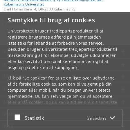
Københavns Universitet
Emil Holms Kanal 4, DK-2300 København S
Samtykke til brug af cookies
Kontakt:
Centeradministrator
cip
@
hum
.
ku
.
dk
Universitetet bruger tredjepartsprodukter til at
Tlf:
+45 +45 35 32 86 39
registrere brugernes adfærd på hjemmesiden
(statistik) for løbende at forbedre vores service.
Desuden bruger universitetet tredjepartsprodukter til
KØBENHAVNS UNIVERSITET
markedsføring af for eksempel udvalgte uddannelser
eller kurser, til at personalisere annoncer og til at
KONTAKT
følge op på effekten af kampagner.
SERVICES
Klik på "Se cookies" for at se en liste over udbyderne
af de forskellige cookies, som kan blive gemt på din
FOR STUDERENDE OG ANSATTE
computer eller mobil, når du bruger universitetets
hjemmeside. Du kan selv vælge om du vil acceptere
JOB OG KARRIERE
eller afslå cookies, og du kan altid ændre dit samtykke
under
Cookie- og privatlivspolitik
som du finder i
NØDSITUATIONER
bunden af hver side.
Acceptér eller afslå
Statistik
Se cookies
Googles privatlivspolitik
WEB