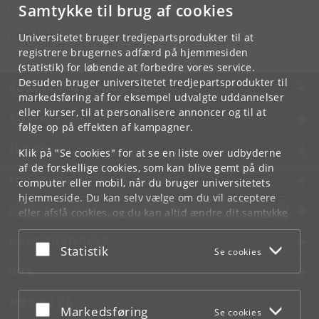
Samtykke til brug af cookies
Kontakt:
cip
@
hum
.
ku
.
dk
Universitetet bruger tredjepartsprodukter til at
Tlf:
+45 35 32 86 39
registrere brugernes adfærd på hjemmesiden
(statistik) for løbende at forbedre vores service.
Desuden bruger universitetet tredjepartsprodukter til
KØBENHAVNS UNIVERSITET
markedsføring af for eksempel udvalgte uddannelser
eller kurser, til at personalisere annoncer og til at
KONTAKT
følge op på effekten af kampagner.
SERVICES
Klik på "Se cookies" for at se en liste over udbyderne
af de forskellige cookies, som kan blive gemt på din
FOR STUDERENDE OG ANSATTE
computer eller mobil, når du bruger universitetets
hjemmeside. Du kan selv vælge om du vil acceptere
JOB OG KARRIERE
eller afslå cookies, og du kan altid ændre dit samtykke
under
Cookie- og privatlivspolitik
som du finder i
NØDSITUATIONER
bunden af hver side.
Acceptér eller afslå
Statistik
Se cookies
Googles privatlivspolitik
WEB
MØD KU PÅ
Acceptér eller afslå
Markedsføring
Se cookies